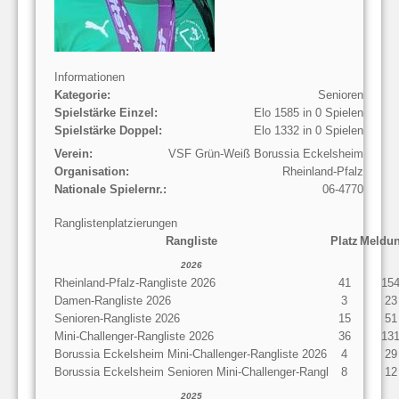
Informationen
Kategorie:
Senioren
Spielstärke Einzel:
Elo 1585 in 0 Spielen
Spielstärke Doppel:
Elo 1332 in 0 Spielen
Verein:
VSF Grün-Weiß Borussia Eckelsheim
Organisation:
Rheinland-Pfalz
Nationale Spielernr.:
06-4770
Ranglistenplatzierungen
Rangliste
Platz
Meldu
2026
Rheinland-Pfalz-Rangliste 2026
41
15
Damen-Rangliste 2026
3
23
Senioren-Rangliste 2026
15
51
Mini-Challenger-Rangliste 2026
36
13
Borussia Eckelsheim Mini-Challenger-Rangliste 2026
4
29
Borussia Eckelsheim Senioren Mini-Challenger-Rangl
8
12
2025