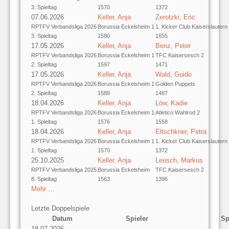
3. Spieltag
1570
1372
07.06.2026
Keller, Anja
Zerotzki, Eric
RPTFV Verbandsliga 2026
Borussia Eckelsheim 1
1. Kicker Club Kaiserslautern
3. Spieltag
1580
1655
17.05.2026
Keller, Anja
Benz, Peter
RPTFV Verbandsliga 2026
Borussia Eckelsheim 1
TFC Kaisersesch 2
2. Spieltag
1597
1471
17.05.2026
Keller, Anja
Wald, Guido
RPTFV Verbandsliga 2026
Borussia Eckelsheim 1
Golden Puppets
2. Spieltag
1588
1487
18.04.2026
Keller, Anja
Löw, Kadie
RPTFV Verbandsliga 2026
Borussia Eckelsheim 1
Atletico Wahlrod 2
1. Spieltag
1576
1558
18.04.2026
Keller, Anja
Eltschkner, Petra
RPTFV Verbandsliga 2026
Borussia Eckelsheim 1
1. Kicker Club Kaiserslautern
1. Spieltag
1570
1372
25.10.2025
Keller, Anja
Leusch, Markus
RPTFV Verbandsliga 2025
Borussia Eckelsheim
TFC Kaisersesch 2
8. Spieltag
1563
1396
Mehr …
Letzte Doppelspiele
Datum
Spieler
Sp
18.07.2026