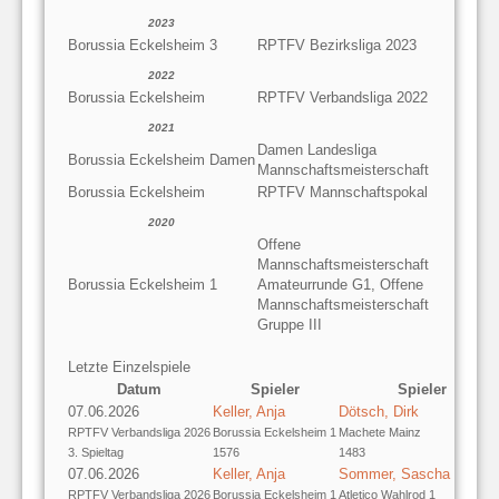
2023
Borussia Eckelsheim 3
RPTFV Bezirksliga 2023
2022
Borussia Eckelsheim
RPTFV Verbandsliga 2022
2021
Damen Landesliga
Borussia Eckelsheim Damen
Mannschaftsmeisterschaft
Borussia Eckelsheim
RPTFV Mannschaftspokal
2020
Offene
Mannschaftsmeisterschaft
Borussia Eckelsheim 1
Amateurrunde G1, Offene
Mannschaftsmeisterschaft
Gruppe III
Letzte Einzelspiele
Datum
Spieler
Spieler
07.06.2026
Keller, Anja
Dötsch, Dirk
RPTFV Verbandsliga 2026
Borussia Eckelsheim 1
Machete Mainz
3. Spieltag
1576
1483
07.06.2026
Keller, Anja
Sommer, Sascha
RPTFV Verbandsliga 2026
Borussia Eckelsheim 1
Atletico Wahlrod 1