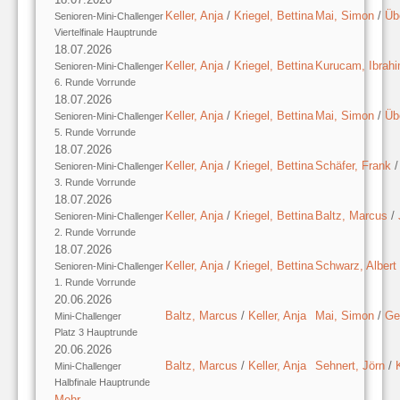
Keller, Anja
/
Kriegel, Bettina
Mai, Simon
/
Üb
Senioren-Mini-Challenger
Viertelfinale Hauptrunde
18.07.2026
Keller, Anja
/
Kriegel, Bettina
Kurucam, Ibrah
Senioren-Mini-Challenger
6. Runde Vorrunde
18.07.2026
Keller, Anja
/
Kriegel, Bettina
Mai, Simon
/
Üb
Senioren-Mini-Challenger
5. Runde Vorrunde
18.07.2026
Keller, Anja
/
Kriegel, Bettina
Schäfer, Frank
Senioren-Mini-Challenger
3. Runde Vorrunde
18.07.2026
Keller, Anja
/
Kriegel, Bettina
Baltz, Marcus
/
Senioren-Mini-Challenger
2. Runde Vorrunde
18.07.2026
Keller, Anja
/
Kriegel, Bettina
Schwarz, Albert
Senioren-Mini-Challenger
1. Runde Vorrunde
20.06.2026
Baltz, Marcus
/
Keller, Anja
Mai, Simon
/
Ge
Mini-Challenger
Platz 3 Hauptrunde
20.06.2026
Baltz, Marcus
/
Keller, Anja
Sehnert, Jörn
/
Mini-Challenger
Halbfinale Hauptrunde
Mehr …