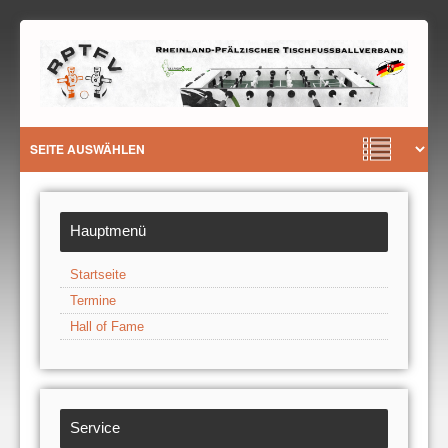
Hauptmenü
Startseite
Termine
Hall of Fame
Service