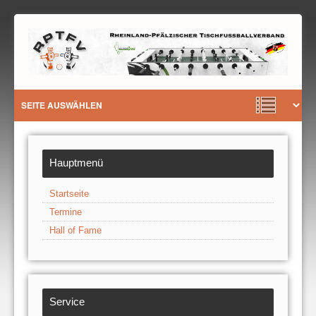
Hauptmenü
Startseite
Termine
Hall of Fame
Service