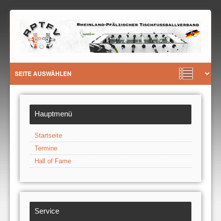
Hauptmenü
Startseite
Termine
Hall of Fame
Service