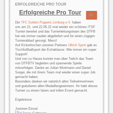
ERFOLGREICHE PRO TOUR
Erfolgreiche Pro Tour
Die
TFC Golden Puppets Limburg e.V.
haben
uns am 21. und 22.05.22 mal wieder ein schönes ITSF
Turnier bereitet und das Turnierleitungsteam des DTFB
hat wie immer sauber abgeliefert und für einen zügigen
Turnierablauf gesorgt. Merci!
Auf Kickertischen unseres Partners
Ullrich Sport
gab es
Tischfußballsport der Extraklasse. Wie immer ein super
Support!
Und von zu Hause konnte man über Twitch das Team
von DTFBTV begleiten und spannende Spiele
mitverfolgen. Danke an Julian Wortmann und Daniel
Sorger, die mit ihrem Team mal wieder einen super Job
gemacht haben.
Besonders danken wir natürlich allen TeilnehmerInnen
und gratulieren allen Medaillengewinnern. Ihr habt dieses
Turnier zu einem fairen und tollen Event gemacht.
Ergebnisse:
Junioren Einzel