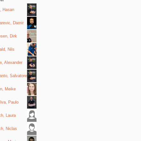
, Hasan
arevic, Damir
sen, Dirk
ld, Nils
m, Alexander
nto, Salvatore
en, Meike
lva, Paulo
h, Laura
h, Niclas