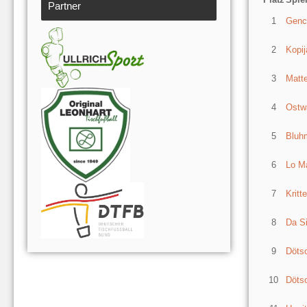
Partner
1
Genc
2
Kopij
3
Matte
4
Ostwa
5
Bluh
6
Lo Ma
7
Kritt
8
Da Si
9
Dötsc
10
Dötsc