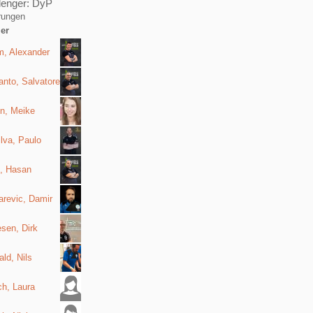
lenger: DyP
rungen
ler
m, Alexander
nto, Salvatore
en, Meike
lva, Paulo
, Hasan
arevic, Damir
sen, Dirk
ld, Nils
h, Laura