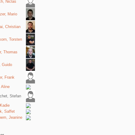
h, Niclas
zer, Mario
i, Christian
orn, Torsten
er, Thomas
, Guido
r, Frank
 Aline
chet, Stefan
 Kadie
, Saffet
hem, Jeanine
ler