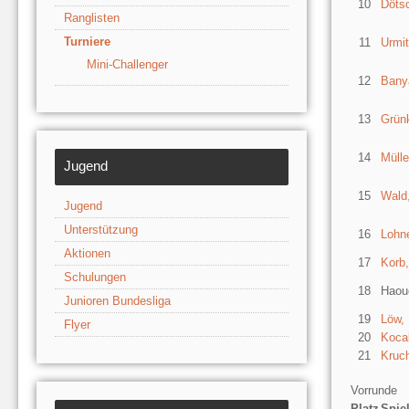
10
Dötsc
Ranglisten
Turniere
11
Urmit
Mini-Challenger
12
Banya
13
Grünk
14
Müll
Jugend
15
Wald
Jugend
Unterstützung
16
Lohne
Aktionen
17
Korb,
Schulungen
18
Haou
Junioren Bundesliga
19
Löw,
Flyer
20
Kocak
21
Kruc
Vorrunde
Platz
Spie