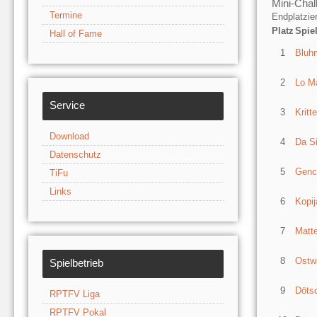
Mini-Chal
Termine
Endplatzie
Platz
Spie
Hall of Fame
1
Bluh
2
Lo Ma
Service
3
Kritt
Download
4
Da Si
Datenschutz
5
Genc
TiFu
Links
6
Kopij
7
Matte
8
Ostwa
Spielbetrieb
9
Dötsc
RPTFV Liga
RPTFV Pokal