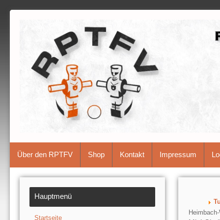
Über den RPTFV
Shop
Kontakt
Impressum
Lo
Hauptmenü
Tu
Heimbach-W
Startseite