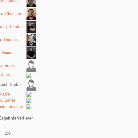
zer, Mario
i, Christian
orn, Torsten
er, Thomas
, Guido
r, Frank
 Aline
chet, Stefan
 Kadie
, Saffet
hem, Jeanine
Ergebnis
Verlierer
2:0