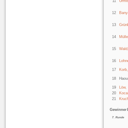
11
Urmit
12
Banya
13
Grünk
14
Müll
15
Wald
16
Lohne
17
Korb,
18
Haou
19
Löw,
20
Kocak
21
Kruc
Gewinner
7. Runde