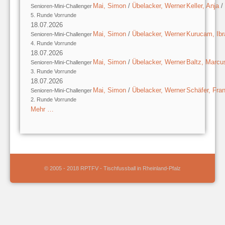
Mai, Simon
/
Übelacker, Werner
Keller, Anja
/
Senioren-Mini-Challenger
5. Runde Vorrunde
18.07.2026
Mai, Simon
/
Übelacker, Werner
Kurucam, Ib
Senioren-Mini-Challenger
4. Runde Vorrunde
18.07.2026
Mai, Simon
/
Übelacker, Werner
Baltz, Marcu
Senioren-Mini-Challenger
3. Runde Vorrunde
18.07.2026
Mai, Simon
/
Übelacker, Werner
Schäfer, Fra
Senioren-Mini-Challenger
2. Runde Vorrunde
Mehr …
© 2005 - 2018 RPTFV - Tischfussball in Rheinland-Pfalz