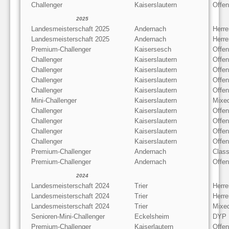
Challenger
Kaiserslautern
Offe
2025
Landesmeisterschaft 2025
Andernach
Herre
Landesmeisterschaft 2025
Andernach
Herre
Premium-Challenger
Kaisersesch
Offe
Challenger
Kaiserslautern
Offen
Challenger
Kaiserslautern
Offe
Challenger
Kaiserslautern
Offen
Challenger
Kaiserslautern
Offe
Mini-Challenger
Kaiserslautern
Mixe
Challenger
Kaiserslautern
Offen
Challenger
Kaiserslautern
Offe
Challenger
Kaiserslautern
Offen
Challenger
Kaiserslautern
Offe
Premium-Challenger
Andernach
Class
Premium-Challenger
Andernach
Offen
2024
Landesmeisterschaft 2024
Trier
Herre
Landesmeisterschaft 2024
Trier
Herre
Landesmeisterschaft 2024
Trier
Mixe
Senioren-Mini-Challenger
Eckelsheim
DYP
Premium-Challenger
Kaiserlautern
Offen