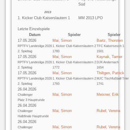
Süd
2013
1. Kicker Club Kaiserslautern 1
MM 2013 LPO
Letzte Einzelspiele
Datum
Spieler
Spieler
17.05.2026
Mai, Simon
Bartz, Thorsten
RPTFV Landesliga 2026
1. Kicker Club Kaiserslautern 2
TFC Kaisersesch 1
2. Spieltag
1780
1501
17.05.2026
Mai, Simon
Kaynak, Tamer
RPTFV Landesliga 2026
1. Kicker Club Kaiserslautern 2
DJK Andernach
2. Spieltag
1772
1654
17.05.2026
Mai, Simon
Thiltgen, Patrick
RPTFV Landesliga 2026
1. Kicker Club Kaiserslautern 2
MJC Tischfußball Trier 
2. Spieltag
1760
1741
26.04.2026
Mai, Simon
Meixner, Erik
Challenger
Platz 3 Hauptrunde
26.04.2026
Mai, Simon
Rubel, Verena
Challenger
Halbfinale Hauptrunde
26.04.2026
Mai, Simon
Rubel, Verena
Challenger