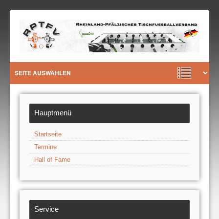
Hauptmenü
Startseite
Termine
Hall of Fame
Service