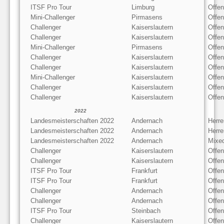
ITSF Pro Tour
Limburg
Offe
Mini-Challenger
Pirmasens
Offen
Challenger
Kaiserslautern
Offen
Challenger
Kaiserslautern
Offe
Mini-Challenger
Pirmasens
Offen
Challenger
Kaiserslautern
Offen
Challenger
Kaiserslautern
Offe
Mini-Challenger
Kaiserslautern
Offen
Challenger
Kaiserslautern
Offen
Challenger
Kaiserslautern
Offe
2022
Landesmeisterschaften 2022
Andernach
Herre
Landesmeisterschaften 2022
Andernach
Herre
Landesmeisterschaften 2022
Andernach
Mixe
Challenger
Kaiserslautern
Offen
Challenger
Kaiserslautern
Offe
ITSF Pro Tour
Frankfurt
Offe
ITSF Pro Tour
Frankfurt
Offen
Challenger
Andernach
Offe
Challenger
Andernach
Offen
ITSF Pro Tour
Steinbach
Offe
Challenger
Kaiserslautern
Offen