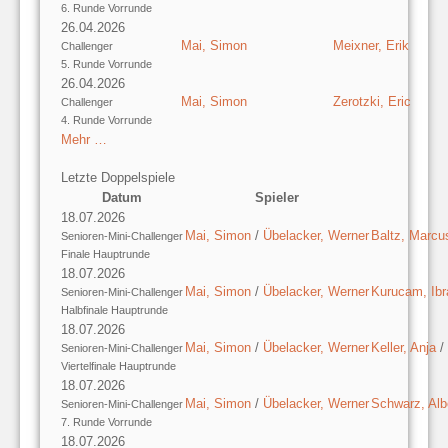
6. Runde Vorrunde
26.04.2026
Mai, Simon
Meixner, Erik
Challenger
5. Runde Vorrunde
26.04.2026
Mai, Simon
Zerotzki, Eric
Challenger
4. Runde Vorrunde
Mehr …
Letzte Doppelspiele
Datum
Spieler
18.07.2026
Mai, Simon
/
Übelacker, Werner
Baltz, Marcu
Senioren-Mini-Challenger
Finale Hauptrunde
18.07.2026
Mai, Simon
/
Übelacker, Werner
Kurucam, Ib
Senioren-Mini-Challenger
Halbfinale Hauptrunde
18.07.2026
Mai, Simon
/
Übelacker, Werner
Keller, Anja
/
Senioren-Mini-Challenger
Viertelfinale Hauptrunde
18.07.2026
Mai, Simon
/
Übelacker, Werner
Schwarz, Alb
Senioren-Mini-Challenger
7. Runde Vorrunde
18.07.2026