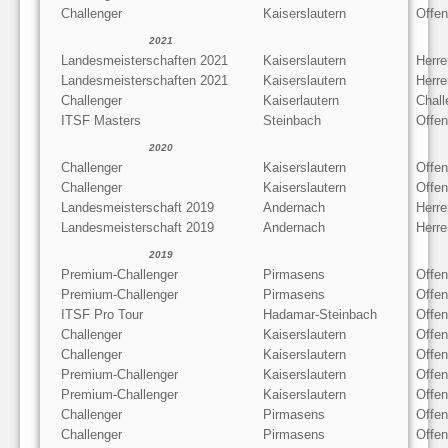
Challenger
Kaiserslautern
Offe
2021
Landesmeisterschaften 2021
Kaiserslautern
Herre
Landesmeisterschaften 2021
Kaiserslautern
Herre
Challenger
Kaiserlautern
Chall
ITSF Masters
Steinbach
Offen
2020
Challenger
Kaiserslautern
Offen
Challenger
Kaiserslautern
Offe
Landesmeisterschaft 2019
Andernach
Herre
Landesmeisterschaft 2019
Andernach
Herre
2019
Premium-Challenger
Pirmasens
Offen
Premium-Challenger
Pirmasens
Offe
ITSF Pro Tour
Hadamar-Steinbach
Offe
Challenger
Kaiserslautern
Offe
Challenger
Kaiserslautern
Offen
Premium-Challenger
Kaiserslautern
Offen
Premium-Challenger
Kaiserslautern
Offe
Challenger
Pirmasens
Offen
Challenger
Pirmasens
Offe