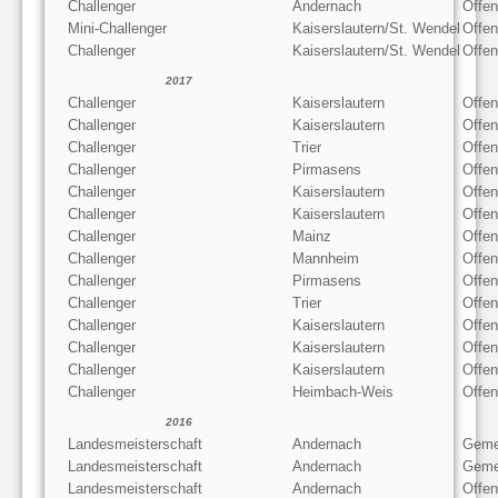
Challenger
Andernach
Offe
Mini-Challenger
Kaiserslautern/St. Wendel
Offen
Challenger
Kaiserslautern/St. Wendel
Offe
2017
Challenger
Kaiserslautern
Offen
Challenger
Kaiserslautern
Offe
Challenger
Trier
Offe
Challenger
Pirmasens
Offe
Challenger
Kaiserslautern
Offen
Challenger
Kaiserslautern
Offe
Challenger
Mainz
Offe
Challenger
Mannheim
Offe
Challenger
Pirmasens
Offe
Challenger
Trier
Offe
Challenger
Kaiserslautern
Offe
Challenger
Kaiserslautern
Offen
Challenger
Kaiserslautern
Offe
Challenger
Heimbach-Weis
Offe
2016
Landesmeisterschaft
Andernach
Geme
Landesmeisterschaft
Andernach
Geme
Landesmeisterschaft
Andernach
Offe