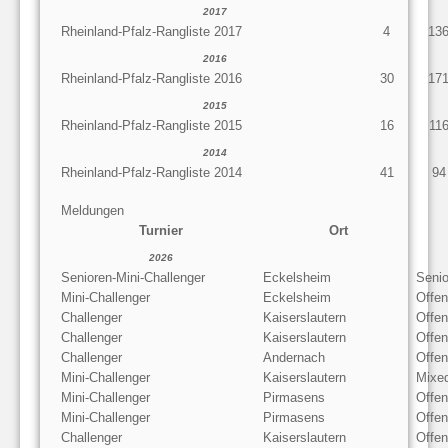
2017
Rheinland-Pfalz-Rangliste 2017
4
13
2016
Rheinland-Pfalz-Rangliste 2016
30
17
2015
Rheinland-Pfalz-Rangliste 2015
16
11
2014
Rheinland-Pfalz-Rangliste 2014
41
94
Meldungen
Turnier
Ort
2026
Senioren-Mini-Challenger
Eckelsheim
Senio
Mini-Challenger
Eckelsheim
Offe
Challenger
Kaiserslautern
Offen
Challenger
Kaiserslautern
Offe
Challenger
Andernach
Offe
Mini-Challenger
Kaiserslautern
Mixe
Mini-Challenger
Pirmasens
Offen
Mini-Challenger
Pirmasens
Offen
Challenger
Kaiserslautern
Offen