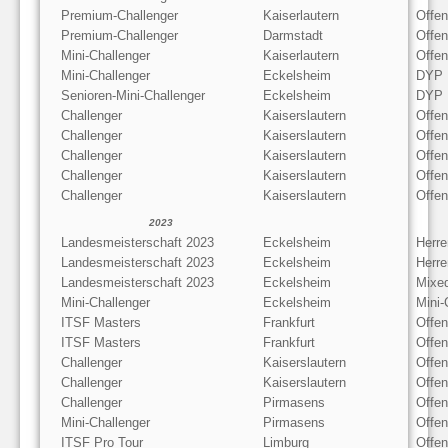
Premium-Challenger
Kaiserlautern
Offe
Premium-Challenger
Darmstadt
Offe
Mini-Challenger
Kaiserlautern
Offen
Mini-Challenger
Eckelsheim
DYP
Senioren-Mini-Challenger
Eckelsheim
DYP
Challenger
Kaiserslautern
Offen
Challenger
Kaiserslautern
Offe
Challenger
Kaiserslautern
Offe
Challenger
Kaiserslautern
Offen
Challenger
Kaiserslautern
Offe
2023
Landesmeisterschaft 2023
Eckelsheim
Herre
Landesmeisterschaft 2023
Eckelsheim
Herre
Landesmeisterschaft 2023
Eckelsheim
Mixe
Mini-Challenger
Eckelsheim
Mini-
ITSF Masters
Frankfurt
Offen
ITSF Masters
Frankfurt
Offe
Challenger
Kaiserslautern
Offen
Challenger
Kaiserslautern
Offe
Challenger
Pirmasens
Offe
Mini-Challenger
Pirmasens
Offen
ITSF Pro Tour
Limburg
Offen