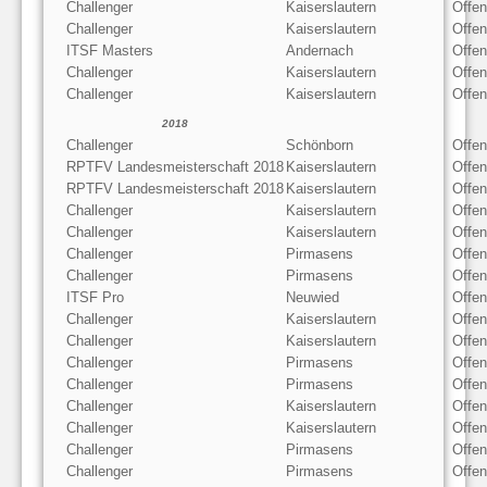
Challenger
Kaiserslautern
Offe
Challenger
Kaiserslautern
Offen
ITSF Masters
Andernach
Offe
Challenger
Kaiserslautern
Offe
Challenger
Kaiserslautern
Offen
2018
Challenger
Schönborn
Offe
RPTFV Landesmeisterschaft 2018
Kaiserslautern
Offe
RPTFV Landesmeisterschaft 2018
Kaiserslautern
Offen
Challenger
Kaiserslautern
Offen
Challenger
Kaiserslautern
Offe
Challenger
Pirmasens
Offen
Challenger
Pirmasens
Offe
ITSF Pro
Neuwied
Offe
Challenger
Kaiserslautern
Offen
Challenger
Kaiserslautern
Offe
Challenger
Pirmasens
Offen
Challenger
Pirmasens
Offe
Challenger
Kaiserslautern
Offen
Challenger
Kaiserslautern
Offe
Challenger
Pirmasens
Offen
Challenger
Pirmasens
Offe