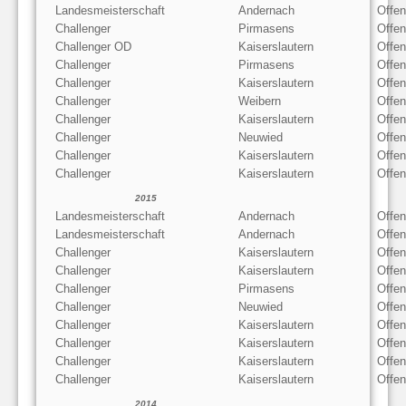
Landesmeisterschaft
Andernach
Offen
Challenger
Pirmasens
Offe
Challenger OD
Kaiserslautern
Offe
Challenger
Pirmasens
Offe
Challenger
Kaiserslautern
Offen
Challenger
Weibern
Offe
Challenger
Kaiserslautern
Offe
Challenger
Neuwied
Offe
Challenger
Kaiserslautern
Offen
Challenger
Kaiserslautern
Offe
2015
Landesmeisterschaft
Andernach
Offe
Landesmeisterschaft
Andernach
Offen
Challenger
Kaiserslautern
Offen
Challenger
Kaiserslautern
Offe
Challenger
Pirmasens
Offe
Challenger
Neuwied
Offe
Challenger
Kaiserslautern
Offen
Challenger
Kaiserslautern
Offe
Challenger
Kaiserslautern
Offe
Challenger
Kaiserslautern
Offe
2014