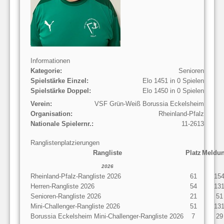
Informationen
Kategorie:
Senioren
Spielstärke Einzel:
Elo 1451 in 0 Spielen
Spielstärke Doppel:
Elo 1450 in 0 Spielen
Verein:
VSF Grün-Weiß Borussia Eckelsheim
Organisation:
Rheinland-Pfalz
Nationale Spielernr.:
11-2613
Ranglistenplatzierungen
Rangliste
Platz
Meldu
2026
Rheinland-Pfalz-Rangliste 2026
61
15
Herren-Rangliste 2026
54
13
Senioren-Rangliste 2026
21
51
Mini-Challenger-Rangliste 2026
51
13
Borussia Eckelsheim Mini-Challenger-Rangliste 2026
7
29