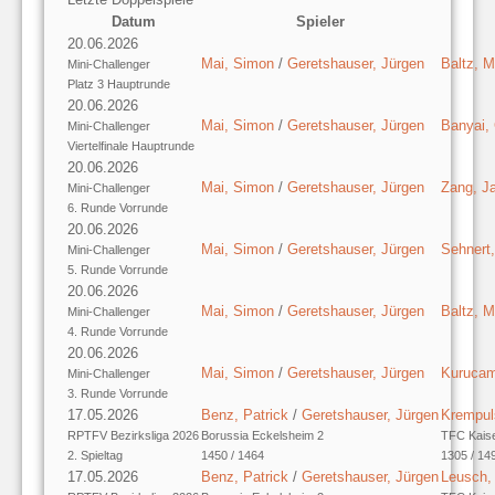
Datum
Spieler
20.06.2026
Mai, Simon
/
Geretshauser, Jürgen
Baltz, 
Mini-Challenger
Platz 3 Hauptrunde
20.06.2026
Mai, Simon
/
Geretshauser, Jürgen
Banyai, 
Mini-Challenger
Viertelfinale Hauptrunde
20.06.2026
Mai, Simon
/
Geretshauser, Jürgen
Zang, J
Mini-Challenger
6. Runde Vorrunde
20.06.2026
Mai, Simon
/
Geretshauser, Jürgen
Sehnert,
Mini-Challenger
5. Runde Vorrunde
20.06.2026
Mai, Simon
/
Geretshauser, Jürgen
Baltz, 
Mini-Challenger
4. Runde Vorrunde
20.06.2026
Mai, Simon
/
Geretshauser, Jürgen
Kurucam
Mini-Challenger
3. Runde Vorrunde
17.05.2026
Benz, Patrick
/
Geretshauser, Jürgen
Krempul
RPTFV Bezirksliga 2026
Borussia Eckelsheim 2
TFC Kais
2. Spieltag
1450 / 1464
1305 / 14
17.05.2026
Benz, Patrick
/
Geretshauser, Jürgen
Leusch,