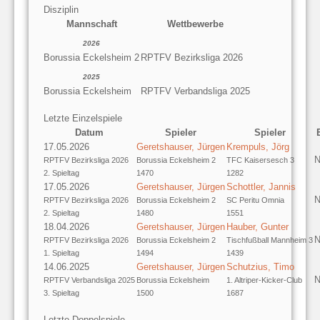
Disziplin
Mannschaft
Wettbewerbe
2026
Borussia Eckelsheim 2
RPTFV Bezirksliga 2026
2025
Borussia Eckelsheim
RPTFV Verbandsliga 2025
Letzte Einzelspiele
Datum
Spieler
Spieler
17.05.2026
Geretshauser, Jürgen
Krempuls, Jörg
N
RPTFV Bezirksliga 2026
Borussia Eckelsheim 2
TFC Kaisersesch 3
2. Spieltag
1470
1282
17.05.2026
Geretshauser, Jürgen
Schottler, Jannis
N
RPTFV Bezirksliga 2026
Borussia Eckelsheim 2
SC Peritu Omnia
2. Spieltag
1480
1551
18.04.2026
Geretshauser, Jürgen
Hauber, Gunter
N
RPTFV Bezirksliga 2026
Borussia Eckelsheim 2
Tischfußball Mannheim 3
1. Spieltag
1494
1439
14.06.2025
Geretshauser, Jürgen
Schutzius, Timo
N
RPTFV Verbandsliga 2025
Borussia Eckelsheim
1. Altriper-Kicker-Club
3. Spieltag
1500
1687
Letzte Doppelspiele