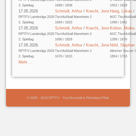
3. Spieltag
1699 / 1838
1552 / 1629
17.05.2026
Schmidt, Arthur
/
Knecht, Jens
Harig, Lukas
/
RPTFV Landesliga 2026
Tischfußball Mannheim 2
MJC Tischfußball 
2. Spieltag
1694 / 1833
1499 / 1481
17.05.2026
Schmidt, Arthur
/
Knecht, Jens
Kritten, Meike
RPTFV Landesliga 2026
Tischfußball Mannheim 2
MJC Tischfußball 
2. Spieltag
1690 / 1829
1289 / 1676
17.05.2026
Schmidt, Arthur
/
Knecht, Jens
Nöhl, Stephan
RPTFV Landesliga 2026
Tischfußball Mannheim 2
Altricher Soccer 
2. Spieltag
1676 / 1815
1854 / 1703
Mehr …
© 2005 - 2018 RPTFV - Tischfussball in Rheinland-Pfalz