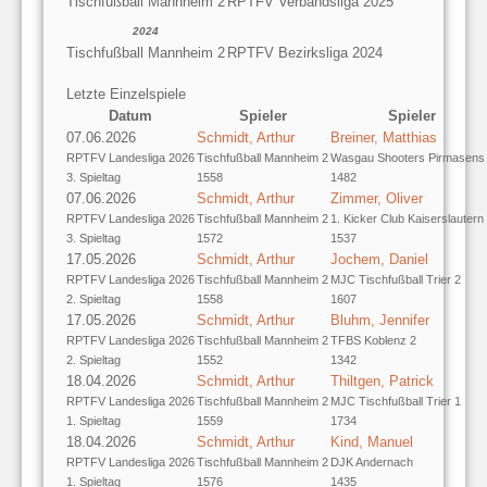
Tischfußball Mannheim 2
RPTFV Verbandsliga 2025
2024
Tischfußball Mannheim 2
RPTFV Bezirksliga 2024
Letzte Einzelspiele
Datum
Spieler
Spieler
07.06.2026
Schmidt, Arthur
Breiner, Matthias
RPTFV Landesliga 2026
Tischfußball Mannheim 2
Wasgau Shooters Pirmasens
3. Spieltag
1558
1482
07.06.2026
Schmidt, Arthur
Zimmer, Oliver
RPTFV Landesliga 2026
Tischfußball Mannheim 2
1. Kicker Club Kaiserslautern
3. Spieltag
1572
1537
17.05.2026
Schmidt, Arthur
Jochem, Daniel
RPTFV Landesliga 2026
Tischfußball Mannheim 2
MJC Tischfußball Trier 2
2. Spieltag
1558
1607
17.05.2026
Schmidt, Arthur
Bluhm, Jennifer
RPTFV Landesliga 2026
Tischfußball Mannheim 2
TFBS Koblenz 2
2. Spieltag
1552
1342
18.04.2026
Schmidt, Arthur
Thiltgen, Patrick
RPTFV Landesliga 2026
Tischfußball Mannheim 2
MJC Tischfußball Trier 1
1. Spieltag
1559
1734
18.04.2026
Schmidt, Arthur
Kind, Manuel
RPTFV Landesliga 2026
Tischfußball Mannheim 2
DJK Andernach
1. Spieltag
1576
1435