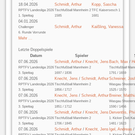
18.04.2026
Schmidt, Arthur
Kopp, Sascha
RPTFV Landesliga 2026
Tischfußball Mannheim 2
TFC Kaisersesch 1
1. Spieltag
1585
1681
04.01.2026
Schmidt, Arthur
Kaißling, Vanessa
Challenger
6. Runde Vorrunde
Mehr …
Letzte Doppelspiele
Datum
Spieler
07.06.2026
Schmidt, Arthur
/
Knecht, Jens
Bach, Max
/
He
RPTFV Landesliga 2026
Tischfußball Mannheim 2
Tischfußball Man
3. Spieltag
1697 / 1836
1791 / 1659
07.06.2026
Knecht, Jens
/
Schmidt, Arthur
Schreiner, Jos
RPTFV Landesliga 2026
Tischfußball Mannheim 2
Wasgau Shooters
3. Spieltag
1856 / 1717
1525 / 1570
07.06.2026
Knecht, Jens
/
Schmidt, Arthur
Breiner, Matth
RPTFV Landesliga 2026
Tischfußball Mannheim 2
Wasgau Shooters
3. Spieltag
1851 / 1712
1590 / 1456
07.06.2026
Schmidt, Arthur
/
Knecht, Jens
Derventlis, Phi
RPTFV Landesliga 2026
Tischfußball Mannheim 2
1. Kicker Club Ka
3. Spieltag
1706 / 1845
1481 / 1623
07.06.2026
Schmidt, Arthur
/
Knecht, Jens
Igel, Andreas
RPTFV Landesliga 2026
Tischfußball Mannheim 2
1. Kicker Club Ka