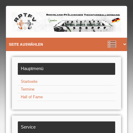
Hauptmenü
Startseite
Termine
Hall of Fame
Service