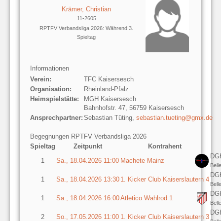
Krämer, Christian
11-2605
RPTFV Verbandsliga 2026: Während 3.
Spieltag
Informationen
Verein:
TFC Kaisersesch
Organisation:
Rheinland-Pfalz
Heimspielstätte:
MGH Kaisersesch
Bahnhofstr. 47, 56759 Kaisersesch
Ansprechpartner:
Sebastian Tüting,
sebastian.tueting@gmx.de
Begegnungen RPTFV Verbandsliga 2026
Spieltag
Zeitpunkt
Kontrahent
DGH
1
Sa., 18.04.2026 11:00
Machete Mainz
Bell
DGH
1
Sa., 18.04.2026 13:30
1. Kicker Club Kaiserslautern 4
Bell
DGH
1
Sa., 18.04.2026 16:00
Atletico Wahlrod 1
Bell
DGH
2
So., 17.05.2026 11:00
1. Kicker Club Kaiserslautern 3