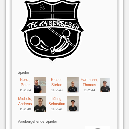
Spieler
Benz,
Bleser,
Hartmann,
Peter
Stefan
Thomas
11-2564
11-2549
11-2544
Michels,
Tüting,
Andreas
Sebastian
11-2540
11-2541
Vorübergehende Spieler