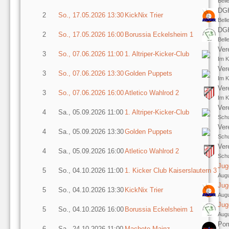
Bell
DGH
2
So., 17.05.2026 13:30
KickNix Trier
Bell
DGH
2
So., 17.05.2026 16:00
Borussia Eckelsheim 1
Bell
Ver
3
So., 07.06.2026 11:00
1. Altriper-Kicker-Club
Im K
Ver
3
So., 07.06.2026 13:30
Golden Puppets
Im K
Ver
3
So., 07.06.2026 16:00
Atletico Wahlrod 2
Im K
Ver
4
Sa., 05.09.2026 11:00
1. Altriper-Kicker-Club
Schu
Ver
4
Sa., 05.09.2026 13:30
Golden Puppets
Schu
Ver
4
Sa., 05.09.2026 16:00
Atletico Wahlrod 2
Schu
Jug
5
So., 04.10.2026 11:00
1. Kicker Club Kaiserslautern 3
Augu
Jug
5
So., 04.10.2026 13:30
KickNix Trier
Augu
Jug
5
So., 04.10.2026 16:00
Borussia Eckelsheim 1
Augu
Pom
6
Sa., 24.10.2026 11:00
Machete Mainz