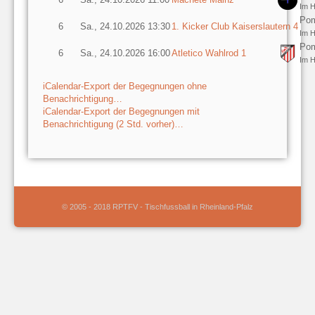
Im H
Pom
6
Sa., 24.10.2026 13:30
1. Kicker Club Kaiserslautern 4
Im H
Pom
6
Sa., 24.10.2026 16:00
Atletico Wahlrod 1
Im H
iCalendar-Export der Begegnungen ohne
Benachrichtigung…
iCalendar-Export der Begegnungen mit
Benachrichtigung (2 Std. vorher)…
© 2005 - 2018 RPTFV - Tischfussball in Rheinland-Pfalz