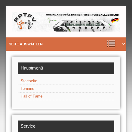
Hauptmenü
Startseite
Termine
Hall of Fame
Service