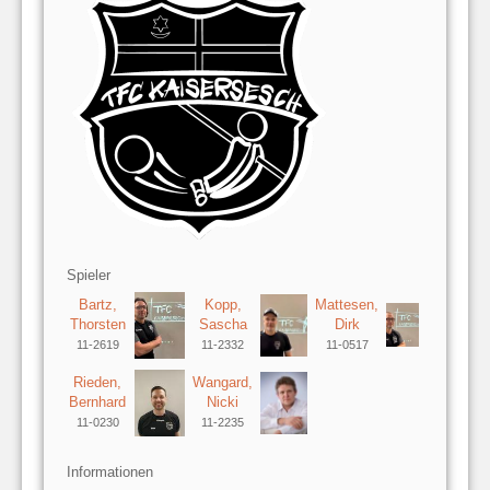
Spieler
Bartz,
Kopp,
Mattesen,
Thorsten
Sascha
Dirk
11-2619
11-2332
11-0517
Rieden,
Wangard,
Bernhard
Nicki
11-0230
11-2235
Informationen