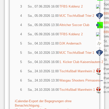
Spo
3
So., 07.06.2026 16:00
TFBS Koblenz 2
Pete
BBW
4
Sa., 05.09.2026 11:00
MJC Tischfußball Trier 2
Stif
BBW
4
Sa., 05.09.2026 13:30
Altricher Soccer Club
Stif
BBW
4
Sa., 05.09.2026 16:00
TFBS Koblenz 2
Stif
St.
5
So., 04.10.2026 11:00
DJK Andernach
Sale
St.
5
So., 04.10.2026 13:30
MJC Tischfußball Trier 1
Sale
St.
5
So., 04.10.2026 16:00
1. Kicker Club Kaiserslautern 2
Sale
Pom
6
Sa., 24.10.2026 11:00
Tischfußball Mannheim 2
Im H
Pom
6
Sa., 24.10.2026 13:30
Wasgau Shooters Pirmasens
Im H
Pom
6
Sa., 24.10.2026 16:00
Tischfußball Mannheim 1
Im H
iCalendar-Export der Begegnungen ohne
Benachrichtigung…