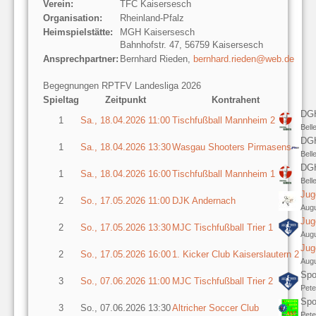
Verein:
TFC Kaisersesch
Organisation:
Rheinland-Pfalz
Heimspielstätte:
MGH Kaisersesch
Bahnhofstr. 47, 56759 Kaisersesch
Ansprechpartner:
Bernhard Rieden,
bernhard.rieden@web.de
Begegnungen RPTFV Landesliga 2026
Spieltag
Zeitpunkt
Kontrahent
DGH
1
Sa., 18.04.2026 11:00
Tischfußball Mannheim 2
Bell
DGH
1
Sa., 18.04.2026 13:30
Wasgau Shooters Pirmasens
Bell
DGH
1
Sa., 18.04.2026 16:00
Tischfußball Mannheim 1
Bell
Jug
2
So., 17.05.2026 11:00
DJK Andernach
Augu
Jug
2
So., 17.05.2026 13:30
MJC Tischfußball Trier 1
Augu
Jug
2
So., 17.05.2026 16:00
1. Kicker Club Kaiserslautern 2
Augu
Spo
3
So., 07.06.2026 11:00
MJC Tischfußball Trier 2
Pete
Spo
3
So., 07.06.2026 13:30
Altricher Soccer Club
Pete