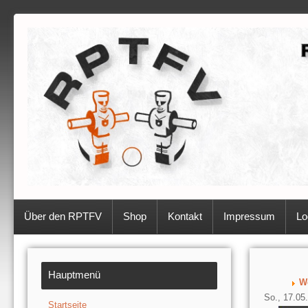
Über den RPTFV
Shop
Kontakt
Impressum
Lo
Hauptmenü
W
So., 17.05.
Startseite