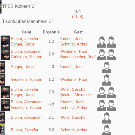
TFBS Koblenz 2
4:4
(10:9)
Tischfußball Mannheim 2
Heim
Ergebnis
Gast
Bluhm, Jennifer
Knecht, Jens
1:2
Sorger, Daniel
Schmidt, Arthur
Bluhm, Alexander
Windörfer, Paul
2:0
Grünkorn, Torsten
Baudenbacher, René
Sorger, Daniel
2:0
Knecht, Jens
Grünkorn, Torsten
1:2
Windörfer, Paul
Bluhm, Jennifer
Willer, Sascha
2:0
Sorger, Daniel
Becker, Alexander
Bluhm, Alexander
Knecht, Jens
0:2
Grünkorn, Torsten
Schmidt, Arthur
Bluhm, Alexander
2:1
Willer, Sascha
Bluhm, Jennifer
0:2
Schmidt, Arthur