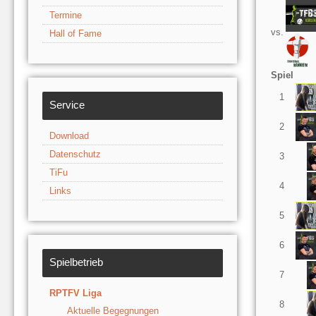
Termine
vs.
Hall of Fame
Spiel
1
Service
2
Download
Datenschutz
3
TiFu
4
Links
5
6
Spielbetrieb
7
RPTFV Liga
8
Aktuelle Begegnungen