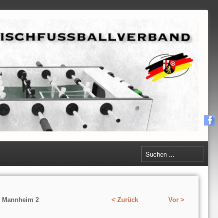
l Mannheim 2
< Zurück
Vor >