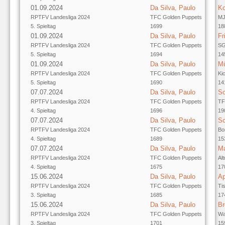
01.09.2024
Da Silva, Paulo
Ko
RPTFV Landesliga 2024
TFC Golden Puppets
MJ
5. Spieltag
1699
18
01.09.2024
Da Silva, Paulo
Fr
RPTFV Landesliga 2024
TFC Golden Puppets
SG
5. Spieltag
1694
14
01.09.2024
Da Silva, Paulo
Mü
RPTFV Landesliga 2024
TFC Golden Puppets
Ki
5. Spieltag
1690
14
07.07.2024
Da Silva, Paulo
So
RPTFV Landesliga 2024
TFC Golden Puppets
TF
4. Spieltag
1696
19
07.07.2024
Da Silva, Paulo
Sc
RPTFV Landesliga 2024
TFC Golden Puppets
Bo
4. Spieltag
1689
15
07.07.2024
Da Silva, Paulo
Ma
RPTFV Landesliga 2024
TFC Golden Puppets
Al
4. Spieltag
1675
17
15.06.2024
Da Silva, Paulo
Ap
RPTFV Landesliga 2024
TFC Golden Puppets
Ti
3. Spieltag
1685
17
15.06.2024
Da Silva, Paulo
Br
RPTFV Landesliga 2024
TFC Golden Puppets
Wa
3. Spieltag
1701
15