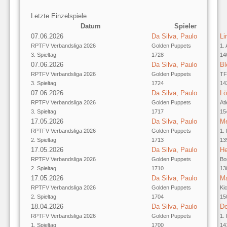
Letzte Einzelspiele
Datum
Spieler
07.06.2026
Da Silva, Paulo
Li
RPTFV Verbandsliga 2026
Golden Puppets
1. 
3. Spieltag
1728
14
07.06.2026
Da Silva, Paulo
Bl
RPTFV Verbandsliga 2026
Golden Puppets
TF
3. Spieltag
1724
14
07.06.2026
Da Silva, Paulo
Lö
RPTFV Verbandsliga 2026
Golden Puppets
At
3. Spieltag
1717
15
17.05.2026
Da Silva, Paulo
Me
RPTFV Verbandsliga 2026
Golden Puppets
1.
2. Spieltag
1713
13
17.05.2026
Da Silva, Paulo
He
RPTFV Verbandsliga 2026
Golden Puppets
Bo
2. Spieltag
1710
13
17.05.2026
Da Silva, Paulo
Ma
RPTFV Verbandsliga 2026
Golden Puppets
Ki
2. Spieltag
1704
15
18.04.2026
Da Silva, Paulo
De
RPTFV Verbandsliga 2026
Golden Puppets
1.
1. Spieltag
1700
14