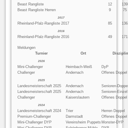
Beast Rangliste
12
139
Beast Rangliste Herren
9
75
2017
Rheinland-Pfalz-Rangliste 2017
85
136
2016
Rheinland-Pfalz-Rangliste 2016
49
171
Meldungen
Turnier
Ort
Diszipli
2026
Mini-Challenger
Heimbach-Weiß
DyP
Challenger
Andernach
Offenes Doppel
2025
Landesmeisterschaft 2025
Andernach
Senioren-Doppe
Landesmeisterschaft 2025
Andernach
Senioren-Einzel
Challenger
Kaiserslautern
Offenes Doppel
2024
Landesmeisterschaft 2024
Trier
Herren Doppel
Premium-Challenger
Darmstadt
Offenes Doppel
Mini-Challenger DYP
Vereinsheim Puppets
Monster-DYP
Mini-Challenger DYP
Schönborner Mühle
DYP