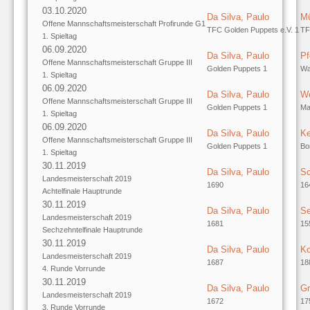
03.10.2020
Da Silva, Paulo
Mü
Offene Mannschaftsmeisterschaft Profirunde G1
TFC Golden Puppets e.V. 1
TF
1. Spieltag
06.09.2020
Da Silva, Paulo
Pf
Offene Mannschaftsmeisterschaft Gruppe III
Golden Puppets 1
Wa
1. Spieltag
06.09.2020
Da Silva, Paulo
We
Offene Mannschaftsmeisterschaft Gruppe III
Golden Puppets 1
Ma
1. Spieltag
06.09.2020
Da Silva, Paulo
Ke
Offene Mannschaftsmeisterschaft Gruppe III
Golden Puppets 1
Bo
1. Spieltag
30.11.2019
Da Silva, Paulo
Sc
Landesmeisterschaft 2019
1690
16
Achtelfinale Hauptrunde
30.11.2019
Da Silva, Paulo
Se
Landesmeisterschaft 2019
1681
15
Sechzehntelfinale Hauptrunde
30.11.2019
Da Silva, Paulo
Ko
Landesmeisterschaft 2019
1687
18
4. Runde Vorrunde
30.11.2019
Da Silva, Paulo
Gr
Landesmeisterschaft 2019
1672
17
3. Runde Vorrunde