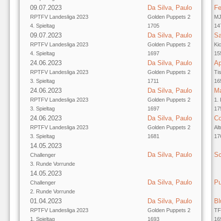
09.07.2023
Da Silva, Paulo
Fe
RPTFV Landesliga 2023
Golden Puppets 2
MJ
4. Spieltag
1705
14
09.07.2023
Da Silva, Paulo
Sa
RPTFV Landesliga 2023
Golden Puppets 2
Ki
4. Spieltag
1697
15
24.06.2023
Da Silva, Paulo
Ap
RPTFV Landesliga 2023
Golden Puppets 2
Ti
3. Spieltag
1711
16
24.06.2023
Da Silva, Paulo
Ma
RPTFV Landesliga 2023
Golden Puppets 2
1.
3. Spieltag
1697
17
24.06.2023
Da Silva, Paulo
Co
RPTFV Landesliga 2023
Golden Puppets 2
Al
3. Spieltag
1681
17
14.05.2023
Da Silva, Paulo
Sc
Challenger
3. Runde Vorrunde
14.05.2023
Da Silva, Paulo
Pu
Challenger
2. Runde Vorrunde
01.04.2023
Da Silva, Paulo
Bl
RPTFV Landesliga 2023
Golden Puppets 2
TF
1. Spieltag
1693
16