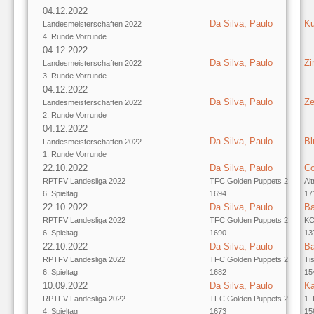
04.12.2022
Da Silva, Paulo
Ku
Landesmeisterschaften 2022
4. Runde Vorrunde
04.12.2022
Da Silva, Paulo
Zi
Landesmeisterschaften 2022
3. Runde Vorrunde
04.12.2022
Da Silva, Paulo
Ze
Landesmeisterschaften 2022
2. Runde Vorrunde
04.12.2022
Da Silva, Paulo
Bl
Landesmeisterschaften 2022
1. Runde Vorrunde
22.10.2022
Da Silva, Paulo
Co
RPTFV Landesliga 2022
TFC Golden Puppets 2
Al
6. Spieltag
1694
17
22.10.2022
Da Silva, Paulo
Ba
RPTFV Landesliga 2022
TFC Golden Puppets 2
KC
6. Spieltag
1690
13
22.10.2022
Da Silva, Paulo
Ba
RPTFV Landesliga 2022
TFC Golden Puppets 2
Ti
6. Spieltag
1682
15
10.09.2022
Da Silva, Paulo
Ka
RPTFV Landesliga 2022
TFC Golden Puppets 2
1.
4. Spieltag
1673
15