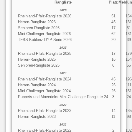
Rangliste
Platz
Meldun
2026
Rheinland-Pfalz-Rangliste 2026
51
154
Herren-Rangliste 2026
45
131
Senioren-Rangliste 2026
17
51
Mini-Challenger-Rangliste 2026
62
131
TFBS Koblenz DYP Serie 2026
20
39
2025
Rheinland-Pfalz-Rangliste 2025
17
179
Herren-Rangliste 2025
16
154
Senioren-Rangliste 2025
6
55
2024
Rheinland-Pfalz-Rangliste 2024
45
196
Herren-Rangliste 2024
26
111
Mini-Challenger-Rangliste 2024
26
151
Puppets und Mavericks Mini-Challenger-Rangliste 24
3
24
2023
Rheinland-Pfalz-Rangliste 2023
14
185
Herren-Rangliste 2023
11
98
2022
Rheinland-Pfalz-Rangliste 2022
2
132