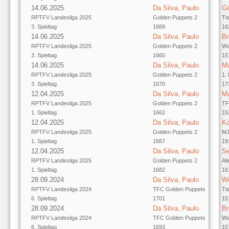
14.06.2025
Da Silva, Paulo
Gä
RPTFV Landesliga 2025
Golden Puppets 2
Ti
3. Spieltag
1669
16
14.06.2025
Da Silva, Paulo
Br
RPTFV Landesliga 2025
Golden Puppets 2
Wa
3. Spieltag
1660
15
14.06.2025
Da Silva, Paulo
Ma
RPTFV Landesliga 2025
Golden Puppets 2
1.
3. Spieltag
1670
17
12.04.2025
Da Silva, Paulo
Ma
RPTFV Landesliga 2025
Golden Puppets 2
TF
1. Spieltag
1662
15
12.04.2025
Da Silva, Paulo
Ko
RPTFV Landesliga 2025
Golden Puppets 2
MJ
1. Spieltag
1667
19
12.04.2025
Da Silva, Paulo
Se
RPTFV Landesliga 2025
Golden Puppets 2
Al
1. Spieltag
1682
16
28.09.2024
Da Silva, Paulo
We
RPTFV Landesliga 2024
TFC Golden Puppets
Ti
6. Spieltag
1701
15
28.09.2024
Da Silva, Paulo
Br
RPTFV Landesliga 2024
TFC Golden Puppets
Wa
6. Spieltag
1693
15