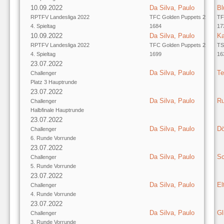
10.09.2022
Da Silva, Paulo
Bl
RPTFV Landesliga 2022
TFC Golden Puppets 2
TF
4. Spieltag
1684
17
10.09.2022
Da Silva, Paulo
Ka
RPTFV Landesliga 2022
TFC Golden Puppets 2
TS
4. Spieltag
1699
16
23.07.2022
Da Silva, Paulo
Te
Challenger
Platz 3 Hauptrunde
23.07.2022
Da Silva, Paulo
Ru
Challenger
Halbfinale Hauptrunde
23.07.2022
Da Silva, Paulo
Dö
Challenger
6. Runde Vorrunde
23.07.2022
Da Silva, Paulo
Sc
Challenger
5. Runde Vorrunde
23.07.2022
Da Silva, Paulo
El
Challenger
4. Runde Vorrunde
23.07.2022
Da Silva, Paulo
Gl
Challenger
3. Runde Vorrunde