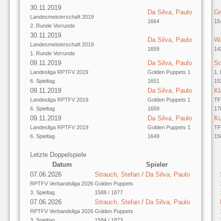
30.11.2019
Da Silva, Paulo
Gr
Landesmeisterschaft 2019
1664
15
2. Runde Vorrunde
30.11.2019
Da Silva, Paulo
Wa
Landesmeisterschaft 2019
1659
14
1. Runde Vorrunde
09.11.2019
Da Silva, Paulo
Sc
Landesliga RPTFV 2019
Golden Puppets 1
1.
6. Spieltag
1651
15
09.11.2019
Da Silva, Paulo
Kl
Landesliga RPTFV 2019
Golden Puppets 1
TF
6. Spieltag
1659
17
09.11.2019
Da Silva, Paulo
Ku
Landesliga RPTFV 2019
Golden Puppets 1
TF
6. Spieltag
1649
15
Letzte Doppelspiele
Datum
Spieler
07.06.2026
Strauch, Stefan
/
Da Silva, Paulo
RPTFV Verbandsliga 2026
Golden Puppets
3. Spieltag
1588 / 1877
07.06.2026
Strauch, Stefan
/
Da Silva, Paulo
RPTFV Verbandsliga 2026
Golden Puppets
3. Spieltag
1584 / 1873