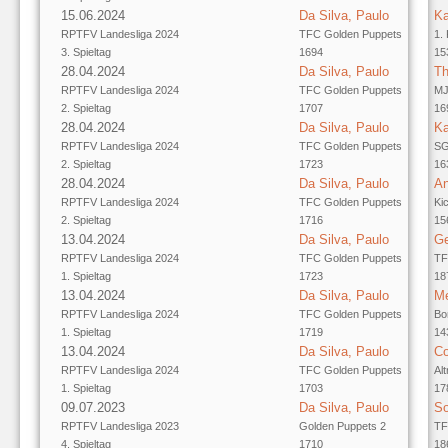
15.06.2024
Da Silva, Paulo
Ka
RPTFV Landesliga 2024
TFC Golden Puppets
1.
3. Spieltag
1694
15
28.04.2024
Da Silva, Paulo
Th
RPTFV Landesliga 2024
TFC Golden Puppets
MJ
2. Spieltag
1707
16
28.04.2024
Da Silva, Paulo
Ka
RPTFV Landesliga 2024
TFC Golden Puppets
SG
2. Spieltag
1723
16
28.04.2024
Da Silva, Paulo
An
RPTFV Landesliga 2024
TFC Golden Puppets
Ki
2. Spieltag
1716
15
13.04.2024
Da Silva, Paulo
Ge
RPTFV Landesliga 2024
TFC Golden Puppets
TF
1. Spieltag
1723
18
13.04.2024
Da Silva, Paulo
Me
RPTFV Landesliga 2024
TFC Golden Puppets
Bo
1. Spieltag
1719
14
13.04.2024
Da Silva, Paulo
Co
RPTFV Landesliga 2024
TFC Golden Puppets
Al
1. Spieltag
1703
17
09.07.2023
Da Silva, Paulo
So
RPTFV Landesliga 2023
Golden Puppets 2
TF
4. Spieltag
1710
18