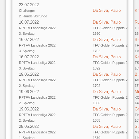
23.07.2022
Da Silva, Paulo
Kr
Challenger
2. Runde Vorrunde
16.07.2022
Da Silva, Paulo
Ru
RPTFV Landesliga 2022
TFC Golden Puppets 2
1.
3. Spieltag
1690
15
16.07.2022
Da Silva, Paulo
Bl
RPTFV Landesliga 2022
TFC Golden Puppets 2
TF
3. Spieltag
1702
17
16.07.2022
Da Silva, Paulo
Ka
RPTFV Landesliga 2022
TFC Golden Puppets 2
TS
3. Spieltag
1692
16
19.06.2022
Da Silva, Paulo
Bl
RPTFV Landesliga 2022
TFC Golden Puppets 2
Al
2. Spieltag
1702
17
19.06.2022
Da Silva, Paulo
Mü
RPTFV Landesliga 2022
TFC Golden Puppets 2
KC
2. Spieltag
1696
14
19.06.2022
Da Silva, Paulo
Gr
RPTFV Landesliga 2022
TFC Golden Puppets 2
Ti
2. Spieltag
1685
16
29.05.2022
Da Silva, Paulo
St
RPTFV Landesliga 2022
TFC Golden Puppets 2
MJ
1. Spieltag
1679
14