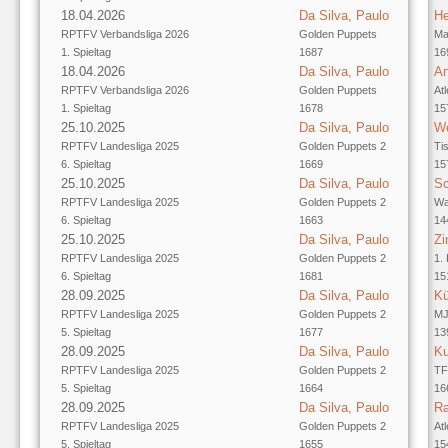
18.04.2026
Da Silva, Paulo
He
RPTFV Verbandsliga 2026
Golden Puppets
Ma
1. Spieltag
1687
16
18.04.2026
Da Silva, Paulo
An
RPTFV Verbandsliga 2026
Golden Puppets
At
1. Spieltag
1678
15
25.10.2025
Da Silva, Paulo
We
RPTFV Landesliga 2025
Golden Puppets 2
Ti
6. Spieltag
1669
15
25.10.2025
Da Silva, Paulo
Sc
RPTFV Landesliga 2025
Golden Puppets 2
Wa
6. Spieltag
1663
14
25.10.2025
Da Silva, Paulo
Zi
RPTFV Landesliga 2025
Golden Puppets 2
1.
6. Spieltag
1681
15
28.09.2025
Da Silva, Paulo
Kü
RPTFV Landesliga 2025
Golden Puppets 2
MJ
5. Spieltag
1677
13
28.09.2025
Da Silva, Paulo
Ku
RPTFV Landesliga 2025
Golden Puppets 2
TF
5. Spieltag
1664
16
28.09.2025
Da Silva, Paulo
Ra
RPTFV Landesliga 2025
Golden Puppets 2
At
5. Spieltag
1655
15