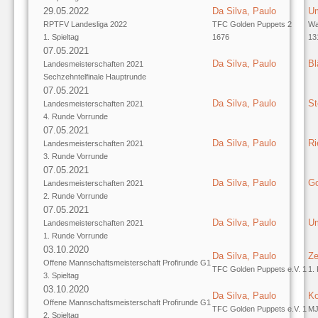
29.05.2022
Da Silva, Paulo
Um
RPTFV Landesliga 2022
TFC Golden Puppets 2
Wa
1. Spieltag
1676
13
07.05.2021
Da Silva, Paulo
Bl
Landesmeisterschaften 2021
Sechzehntelfinale Hauptrunde
07.05.2021
Da Silva, Paulo
St
Landesmeisterschaften 2021
4. Runde Vorrunde
07.05.2021
Da Silva, Paulo
Ri
Landesmeisterschaften 2021
3. Runde Vorrunde
07.05.2021
Da Silva, Paulo
Go
Landesmeisterschaften 2021
2. Runde Vorrunde
07.05.2021
Da Silva, Paulo
Um
Landesmeisterschaften 2021
1. Runde Vorrunde
03.10.2020
Da Silva, Paulo
Ze
Offene Mannschaftsmeisterschaft Profirunde G1
TFC Golden Puppets e.V. 1
1.
3. Spieltag
03.10.2020
Da Silva, Paulo
Ko
Offene Mannschaftsmeisterschaft Profirunde G1
TFC Golden Puppets e.V. 1
MJ
2. Spieltag