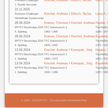
Krechel, Andreas
/
Dötsch, Niclas
Bartz, T
Premium-Challenger
1. Runde Vorrunde
22.11.2025
Krechel, Andreas
/
Dötsch, Niclas
Leusch,
Premium-Challenger
Viertelfinale Zusatzrunde
28.09.2024
Krämer, Christian
/
Krechel, Andreas
Hauber, 
RPTFV Bezirksliga 2024
TFC Kaisersesch 2
Tischfußb
4. Spieltag
1483 / 1485
1660 / 157
28.09.2024
Krämer, Christian
/
Krechel, Andreas
Baudenba
RPTFV Bezirksliga 2024
TFC Kaisersesch 2
Tischfußb
4. Spieltag
1500 / 1502
1471 / 125
13.04.2024
Krechel, Andreas
/
Krempuls, Jörg
Hauber, 
RPTFV Bezirksliga 2024
TFC Kaisersesch 2
Tischfußb
1. Spieltag
1486 / 1372
1601 / 151
13.04.2024
Krechel, Andreas
/
Krempuls, Jörg
Baudenb
RPTFV Bezirksliga 2024
TFC Kaisersesch 2
Tischfußb
1. Spieltag
1500 / 1386
1307 / 150
© 2005 - 2018 RPTFV - Tischfussball in Rheinland-Pfalz