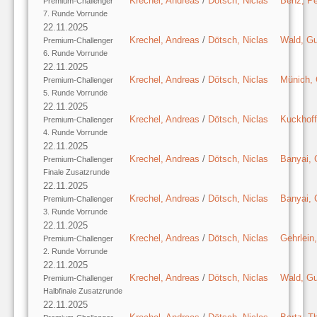
Krechel, Andreas
/
Dötsch, Niclas
Benz, Pe
Premium-Challenger
7. Runde Vorrunde
22.11.2025
Krechel, Andreas
/
Dötsch, Niclas
Wald, Gu
Premium-Challenger
6. Runde Vorrunde
22.11.2025
Krechel, Andreas
/
Dötsch, Niclas
Münich, 
Premium-Challenger
5. Runde Vorrunde
22.11.2025
Krechel, Andreas
/
Dötsch, Niclas
Kuckhoff
Premium-Challenger
4. Runde Vorrunde
22.11.2025
Krechel, Andreas
/
Dötsch, Niclas
Banyai, 
Premium-Challenger
Finale Zusatzrunde
22.11.2025
Krechel, Andreas
/
Dötsch, Niclas
Banyai, 
Premium-Challenger
3. Runde Vorrunde
22.11.2025
Krechel, Andreas
/
Dötsch, Niclas
Gehrlein,
Premium-Challenger
2. Runde Vorrunde
22.11.2025
Krechel, Andreas
/
Dötsch, Niclas
Wald, Gu
Premium-Challenger
Halbfinale Zusatzrunde
22.11.2025