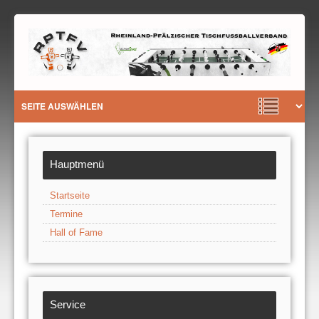
Hauptmenü
Startseite
Termine
Hall of Fame
Service