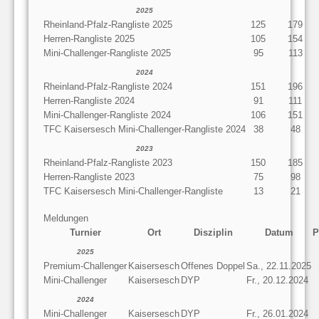
2025
Rheinland-Pfalz-Rangliste 2025
125
179
Herren-Rangliste 2025
105
154
Mini-Challenger-Rangliste 2025
95
113
2024
Rheinland-Pfalz-Rangliste 2024
151
196
Herren-Rangliste 2024
91
111
Mini-Challenger-Rangliste 2024
106
151
TFC Kaisersesch Mini-Challenger-Rangliste 2024
38
48
2023
Rheinland-Pfalz-Rangliste 2023
150
185
Herren-Rangliste 2023
75
98
TFC Kaisersesch Mini-Challenger-Rangliste
13
21
Meldungen
Turnier
Ort
Disziplin
Datum
P
2025
Premium-Challenger
Kaisersesch
Offenes Doppel
Sa., 22.11.2025
Mini-Challenger
Kaisersesch
DYP
Fr., 20.12.2024
2024
Mini-Challenger
Kaisersesch
DYP
Fr., 26.01.2024