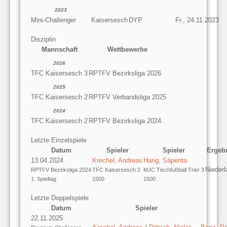
2023
Mini-Challenger
Kaisersesch
DYP
Fr., 24.11.2023
Disziplin
Mannschaft
Wettbewerbe
2026
TFC Kaisersesch 3
RPTFV Bezirksliga 2026
2025
TFC Kaisersesch 2
RPTFV Verbandsliga 2025
2024
TFC Kaisersesch 2
RPTFV Bezirksliga 2024
Letzte Einzelspiele
Datum
Spieler
Spieler
Ergeb
13.04.2024
Krechel, Andreas
Harig, Säpenta
Niederl
RPTFV Bezirksliga 2024
TFC Kaisersesch 2
MJC Tischfußball Trier 3
1. Spieltag
1500
1500
Letzte Doppelspiele
Datum
Spieler
22.11.2025