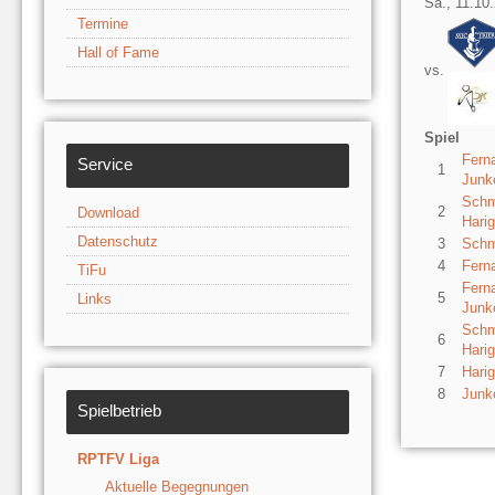
Sa., 11.10.
Termine
Hall of Fame
vs.
Spiel
Fern
Service
1
Junk
Schmi
2
Download
Hari
Datenschutz
3
Schmi
4
Fern
TiFu
Fern
5
Links
Junk
Schmi
6
Hari
7
Hari
8
Junk
Spielbetrieb
RPTFV Liga
Aktuelle Begegnungen