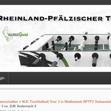
gin
annschaften
>
MJC Tischfußball Trier 3 in Wettbewerb RPTFV Verbandsl
r 3 vs. DJK Andernach 2