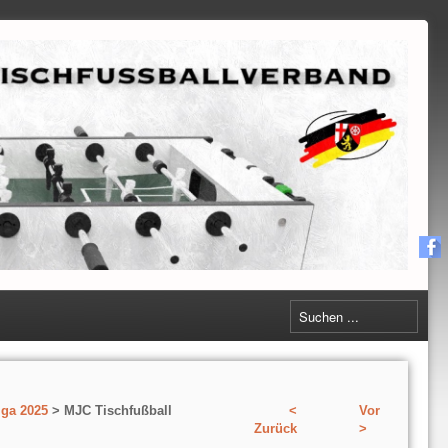
iga 2025
> MJC Tischfußball
<
Vor
Zurück
>