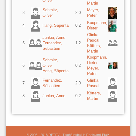
Oliver
Martin
Schmitz,
Meyer,
3
2:0
Oliver
Peter
Koopmann,
4
Harig, Säpenta
0:2
Dieter
Glinka,
Junker, Anne
Pascal
5
Fernandez,
1:2
Kötters,
Sébastien
Martin
Koopmann,
Schmitz,
Dieter
6
Oliver
0:2
Meyer,
Harig, Säpenta
Peter
Fernandez,
Glinka,
7
2:0
Sébastien
Pascal
Kötters,
8
Junker, Anne
0:2
Martin
© 2005 - 2018 RPTFV - Tischfussball in Rheinland-Pfalz