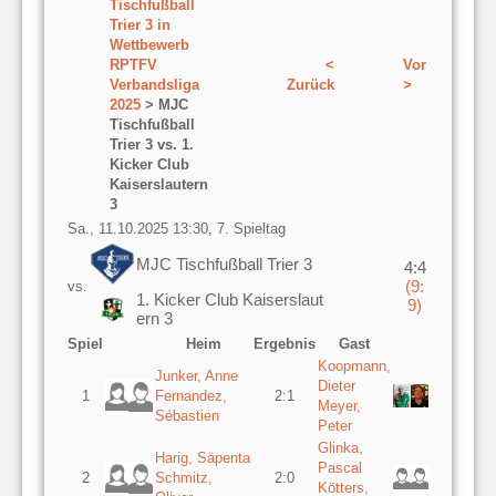
Tischfußball
Trier 3 in
Wettbewerb
RPTFV
<
Vor
Verbandsliga
Zurück
>
2025
> MJC
Tischfußball
Trier 3 vs. 1.
Kicker Club
Kaiserslautern
3
Sa., 11.10.2025 13:30, 7. Spieltag
MJC Tischfußball Trier 3
4:4
(9:
vs.
1. Kicker Club Kaiserslaut
9)
ern 3
Spiel
Heim
Ergebnis
Gast
Koopmann,
Junker, Anne
Dieter
1
Fernandez,
2:1
Meyer,
Sébastien
Peter
Glinka,
Harig, Säpenta
Pascal
2
Schmitz,
2:0
Kötters,