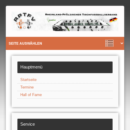
Hauptmenü
Startseite
Termine
Hall of Fame
Service