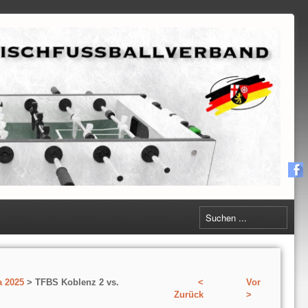
a 2025
> TFBS Koblenz 2 vs.
<
Vor
Zurück
>