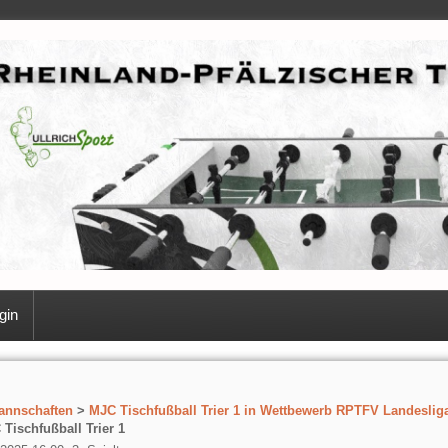
gin
annschaften
>
MJC Tischfußball Trier 1 in Wettbewerb RPTFV Landeslig
Tischfußball Trier 1