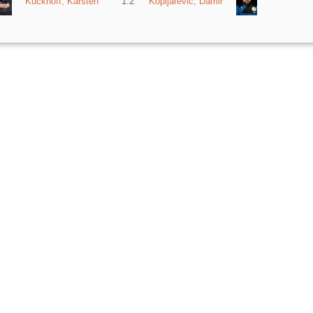
Kuckhoff, Karsten
1:2
Kopijarevic, Damir