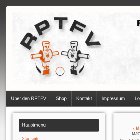
Über den RPTFV
Shop
Kontakt
Impressum
Lo
Hauptmenü
M
MJC 
Startseite