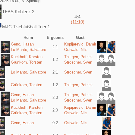
2025 16:00, 3. Spieltag
TFBS Koblenz 2
4:4
(11:10)
MJC Tischfußball Trier 1
Heim
Ergebnis
Gast
Genc, Hasan
Kopijarevic, Damir
2:1
Lo Manto, Salvatore
Ostwald, Nils
Kuckhoff, Karsten
Thiltgen, Patrick
1:2
Grünkorn, Torsten
Stroscher, Sven
Lo Manto, Salvatore
2:1
Stroscher, Sven
Grünkorn, Torsten
1:2
Thiltgen, Patrick
Genc, Hasan
Thiltgen, Patrick
2:0
Lo Manto, Salvatore
Stroscher, Sven
Kuckhoff, Karsten
Kopijarevic, Damir
2:0
Grünkorn, Torsten
Ostwald, Nils
Genc, Hasan
0:2
Ostwald, Nils