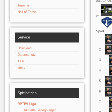
Sa., 14.06.
Termine
Hall of Fame
vs.
Spiel
Service
1
Download
2
Datenschutz
3
TiFu
Links
4
5
6
Spielbetrieb
7
RPTFV Liga
Aktuelle Begegnungen