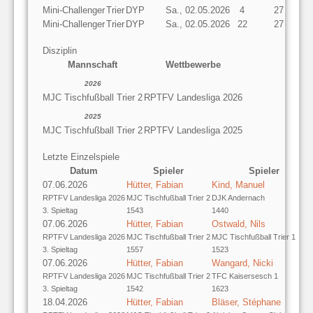
Mini-Challenger
Trier
DYP
Sa., 02.05.2026
4
27
Mini-Challenger
Trier
DYP
Sa., 02.05.2026
22
27
Disziplin
Mannschaft
Wettbewerbe
2026
MJC Tischfußball Trier 2
RPTFV Landesliga 2026
2025
MJC Tischfußball Trier 2
RPTFV Landesliga 2025
Letzte Einzelspiele
Datum
Spieler
Spieler
07.06.2026
Hütter, Fabian
Kind, Manuel
RPTFV Landesliga 2026
MJC Tischfußball Trier 2
DJK Andernach
3. Spieltag
1543
1440
07.06.2026
Hütter, Fabian
Ostwald, Nils
RPTFV Landesliga 2026
MJC Tischfußball Trier 2
MJC Tischfußball Trier 1
3. Spieltag
1557
1523
07.06.2026
Hütter, Fabian
Wangard, Nicki
RPTFV Landesliga 2026
MJC Tischfußball Trier 2
TFC Kaisersesch 1
3. Spieltag
1542
1623
18.04.2026
Hütter, Fabian
Bläser, Stéphane