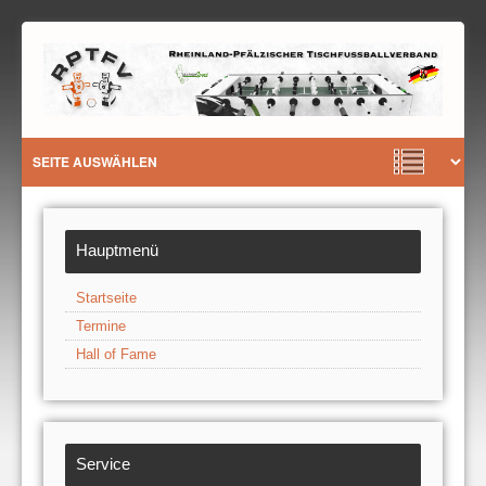
Hauptmenü
Startseite
Termine
Hall of Fame
Service