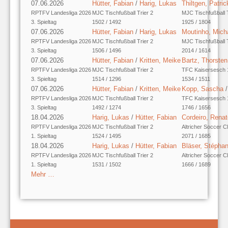
07.06.2026
Hütter, Fabian
/
Harig, Lukas
Thiltgen, Patric
RPTFV Landesliga 2026
MJC Tischfußball Trier 2
MJC Tischfußball T
3. Spieltag
1502 / 1492
1925 / 1804
07.06.2026
Hütter, Fabian
/
Harig, Lukas
Moutinho, Mich
RPTFV Landesliga 2026
MJC Tischfußball Trier 2
MJC Tischfußball T
3. Spieltag
1506 / 1496
2014 / 1614
07.06.2026
Hütter, Fabian
/
Kritten, Meike
Bartz, Thorsten
RPTFV Landesliga 2026
MJC Tischfußball Trier 2
TFC Kaisersesch 
3. Spieltag
1514 / 1296
1534 / 1511
07.06.2026
Hütter, Fabian
/
Kritten, Meike
Kopp, Sascha
RPTFV Landesliga 2026
MJC Tischfußball Trier 2
TFC Kaisersesch 
3. Spieltag
1492 / 1274
1746 / 1656
18.04.2026
Harig, Lukas
/
Hütter, Fabian
Cordeiro, Rena
RPTFV Landesliga 2026
MJC Tischfußball Trier 2
Altricher Soccer C
1. Spieltag
1524 / 1495
2071 / 1685
18.04.2026
Harig, Lukas
/
Hütter, Fabian
Bläser, Stépha
RPTFV Landesliga 2026
MJC Tischfußball Trier 2
Altricher Soccer C
1. Spieltag
1531 / 1502
1666 / 1689
Mehr …