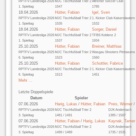
RPTFV Landesliga 2026
MJC Tischfußball Trier 2
Altricher Soccer Club
1. Spieltag
1547
1785
18.04.2026
Hütter, Fabian
Igel, Sven
RPTFV Landesliga 2026
MJC Tischfußball Trier 2
1. Kicker Club Kaiserslautern
1. Spieltag
1535
1532
18.04.2026
Hütter, Fabian
Sorger, Daniel
RPTFV Landesliga 2026
MJC Tischfußball Trier 2
TFBS Koblenz 2
1. Spieltag
1537
1934
25.10.2025
Hütter, Fabian
Breiner, Matthias
RPTFV Landesliga 2025
MJC Tischfußball Trier 2
Wasgau Shooters Pirmasens
6. Spieltag
1523
1560
25.10.2025
Hütter, Fabian
Schottler, Fabrice
RPTFV Landesliga 2025
MJC Tischfußball Trier 2
1. Kicker Club Kaiserslautern
6. Spieltag
1513
1451
Mehr …
Letzte Doppelspiele
Datum
Spieler
07.06.2026
Harig, Lukas
/
Hütter, Fabian
Preis, Werner
/
RPTFV Landesliga 2026
MJC Tischfußball Trier 2
DJK Andernach
3. Spieltag
1481 / 1491
1385 / 1507
07.06.2026
Hütter, Fabian
/
Harig, Lukas
Kaynak, Tamer
RPTFV Landesliga 2026
MJC Tischfußball Trier 2
DJK Andernach
3. Spieltag
1499 / 1489
1735 / 1531