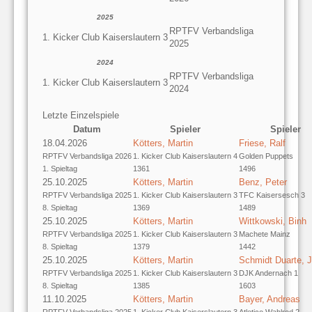
2025
RPTFV Verbandsliga
1. Kicker Club Kaiserslautern 3
2025
2024
RPTFV Verbandsliga
1. Kicker Club Kaiserslautern 3
2024
Letzte Einzelspiele
Datum
Spieler
Spieler
18.04.2026
Kötters, Martin
Friese, Ralf
RPTFV Verbandsliga 2026
1. Kicker Club Kaiserslautern 4
Golden Puppets
1. Spieltag
1361
1496
25.10.2025
Kötters, Martin
Benz, Peter
RPTFV Verbandsliga 2025
1. Kicker Club Kaiserslautern 3
TFC Kaisersesch 3
8. Spieltag
1369
1489
25.10.2025
Kötters, Martin
Wittkowski, Binh
RPTFV Verbandsliga 2025
1. Kicker Club Kaiserslautern 3
Machete Mainz
8. Spieltag
1379
1442
25.10.2025
Kötters, Martin
Schmidt Duarte, J
RPTFV Verbandsliga 2025
1. Kicker Club Kaiserslautern 3
DJK Andernach 1
8. Spieltag
1385
1603
11.10.2025
Kötters, Martin
Bayer, Andreas
RPTFV Verbandsliga 2025
1. Kicker Club Kaiserslautern 3
Atletico Wahlrod 2