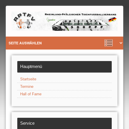
Hauptmenü
Startseite
Termine
Hall of Fame
Service