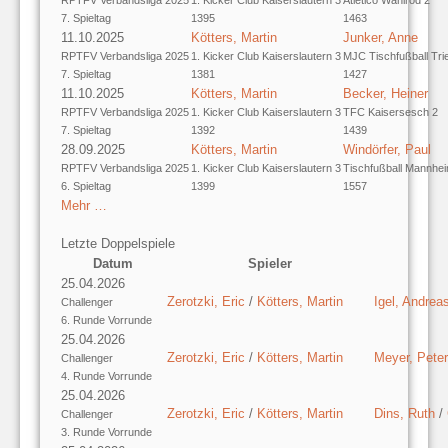
7. Spieltag
1395
1463
11.10.2025
Kötters, Martin
Junker, Anne
RPTFV Verbandsliga 2025
1. Kicker Club Kaiserslautern 3
MJC Tischfußball Trie
7. Spieltag
1381
1427
11.10.2025
Kötters, Martin
Becker, Heiner
RPTFV Verbandsliga 2025
1. Kicker Club Kaiserslautern 3
TFC Kaisersesch 2
7. Spieltag
1392
1439
28.09.2025
Kötters, Martin
Windörfer, Paul
RPTFV Verbandsliga 2025
1. Kicker Club Kaiserslautern 3
Tischfußball Mannhe
6. Spieltag
1399
1557
Mehr …
Letzte Doppelspiele
Datum
Spieler
25.04.2026
Zerotzki, Eric
/
Kötters, Martin
Igel, Andrea
Challenger
6. Runde Vorrunde
25.04.2026
Zerotzki, Eric
/
Kötters, Martin
Meyer, Peter
Challenger
4. Runde Vorrunde
25.04.2026
Zerotzki, Eric
/
Kötters, Martin
Dins, Ruth
/
Challenger
3. Runde Vorrunde