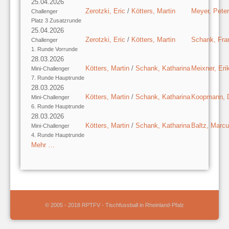
25.04.2026
Zerotzki, Eric
/
Kötters, Martin
Meyer, Peter
Challenger
Platz 3 Zusatzrunde
25.04.2026
Zerotzki, Eric
/
Kötters, Martin
Schank, Fra
Challenger
1. Runde Vorrunde
28.03.2026
Kötters, Martin
/
Schank, Katharina
Meixner, Eri
Mini-Challenger
7. Runde Hauptrunde
28.03.2026
Kötters, Martin
/
Schank, Katharina
Koopmann, D
Mini-Challenger
6. Runde Hauptrunde
28.03.2026
Kötters, Martin
/
Schank, Katharina
Baltz, Marc
Mini-Challenger
4. Runde Hauptrunde
Mehr …
© 2005 - 2018 RPTFV - Tischfussball in Rheinland-Pfalz