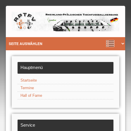
Hauptmenü
Startseite
Termine
Hall of Fame
Service