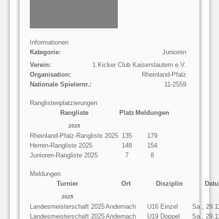
Informationen
Kategorie:
Junioren
Verein:
1.Kicker Club Kaiserslautern e.V.
Organisation:
Rheinland-Pfalz
Nationale Spielernr.:
11-2559
Ranglistenplatzierungen
Rangliste
Platz
Meldungen
2025
Rheinland-Pfalz-Rangliste 2025
135
179
Herren-Rangliste 2025
148
154
Junioren-Rangliste 2025
7
8
Meldungen
Turnier
Ort
Disziplin
Dat
2025
Landesmeisterschaft 2025
Andernach
U16 Einzel
Sa., 29.1
Landesmeisterschaft 2025
Andernach
U19 Doppel
Sa., 29.1