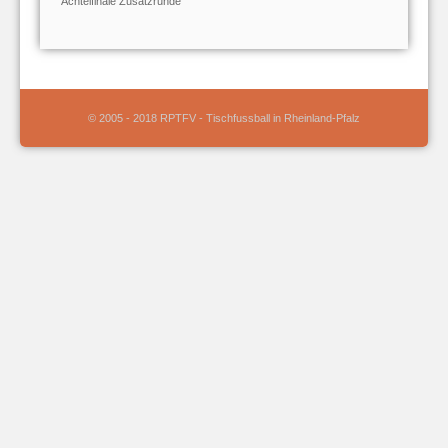
Achtelfinale Zusatzrunde
© 2005 - 2018 RPTFV - Tischfussball in Rheinland-Pfalz