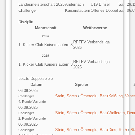
Landesmeisterschaft 2025
Andernach
U19 Einzel
Sa., 29.1
Challenger
Kaiserslautern
Offenes Doppel
Sa., 06.
Disziplin
Mannschaft
Wettbewerbe
2026
RPTFV Verbandsliga
1. Kicker Club Kaiserslautern 3
2026
2025
RPTFV Verbandsliga
1. Kicker Club Kaiserslautern 3
2025
Letzte Doppelspiele
Datum
Spieler
06.09.2025
Stein, Sören
/
Ömeroglu, Batu
Kaißling, Vane
Challenger
4. Runde Vorrunde
06.09.2025
Stein, Sören
/
Ömeroglu, Batu
Wallerath, Den
Challenger
2. Runde Vorrunde
06.09.2025
Stein, Sören
/
Ömeroglu, Batu
Dins, Ruth
/
St
Challenger