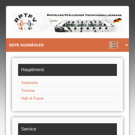
Hauptmenü
Startseite
Termine
Hall of Fame
Service