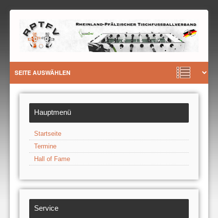
Hauptmenü
Startseite
Termine
Hall of Fame
Service