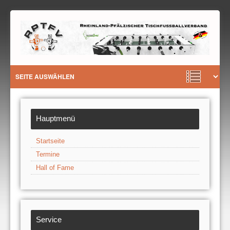
Hauptmenü
Startseite
Termine
Hall of Fame
Service