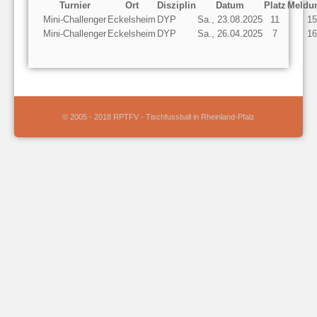
Turnier
Ort
Disziplin
Datum
Platz
Meldu
Mini-Challenger
Eckelsheim
DYP
Sa., 23.08.2025
11
15
Mini-Challenger
Eckelsheim
DYP
Sa., 26.04.2025
7
16
© 2005 - 2018 RPTFV - Tischfussball in Rheinland-Pfalz