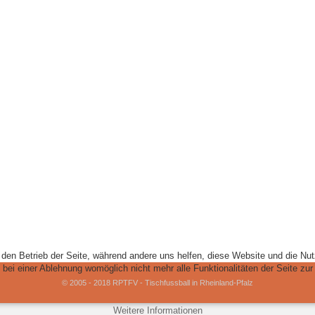
r den Betrieb der Seite, während andere uns helfen, diese Website und die Nu
bei einer Ablehnung womöglich nicht mehr alle Funktionalitäten der Seite zur
© 2005 - 2018 RPTFV - Tischfussball in Rheinland-Pfalz
Weitere Informationen