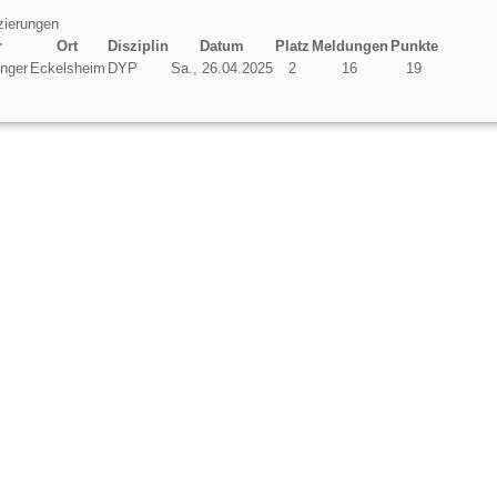
tzierungen
r
Ort
Disziplin
Datum
Platz
Meldungen
Punkte
enger
Eckelsheim
DYP
Sa., 26.04.2025
2
16
19