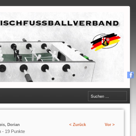
is, Dorian
< Zurück
Vor >
n - 19 Punkte