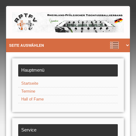
Hauptmenü
Startseite
Termine
Hall of Fame
Service