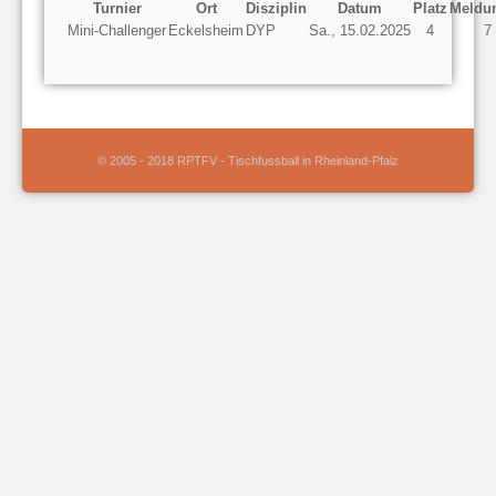
Turnier
Ort
Disziplin
Datum
Platz
Meldu
Mini-Challenger
Eckelsheim
DYP
Sa., 15.02.2025
4
7
© 2005 - 2018 RPTFV - Tischfussball in Rheinland-Pfalz