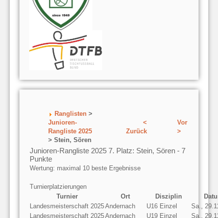
Ranglisten
>
Junioren-
<
Vor
Rangliste 2025
Zurück
>
> Stein, Sören
Junioren-Rangliste 2025 7. Platz: Stein, Sören - 7
Punkte
Wertung: maximal 10 beste Ergebnisse
Turnierplatzierungen
Turnier
Ort
Disziplin
Dat
Landesmeisterschaft 2025
Andernach
U16 Einzel
Sa., 29.1
Landesmeisterschaft 2025
Andernach
U19 Einzel
Sa., 29.1