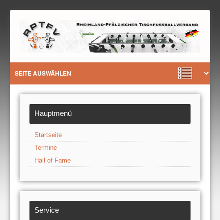
Hauptmenü
Startseite
Termine
Hall of Fame
Service