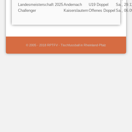
Landesmeisterschaft 2025
Andernach
U19 Doppel
Sa., 29.1
Challenger
Kaiserslautern
Offenes Doppel
Sa., 06.
© 2005 - 2018 RPTFV - Tischfussball in Rheinland-Pfalz