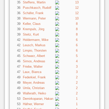
35
Steffens, Martin
13
36
Puschkasch, Rudolf
12
36
Schäfer, Frank
12
38
Wermann, Peter
10
39
Keller, Claus
8
39
Krempuls, Jörg
8
39
Steitz, Kurt
8
42
Holdermann, Mike
6
42
Leusch, Markus
6
42
Limpio, Thorsten
6
45
Schwarz, Albert
5
46
Simos, Andreas
4
47
Friebe, Walter
3
47
Laux, Bianca
3
49
Federkiel, Frank
2
49
Meyer, Andreas
2
49
Umla, Christian
2
49
Wallerath, Heiko
2
53
Demirkoparan, Hakan
1
53
Häfner, Werner
1