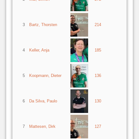
3
Bartz, Thorsten
214
4
Keller, Anja
185
5
Koopmann, Dieter
136
6
Da Silva, Paulo
130
7
Mattesen, Dirk
127