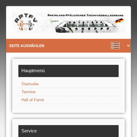
Hauptmenü
Startseite
Termine
Hall of Fame
Service