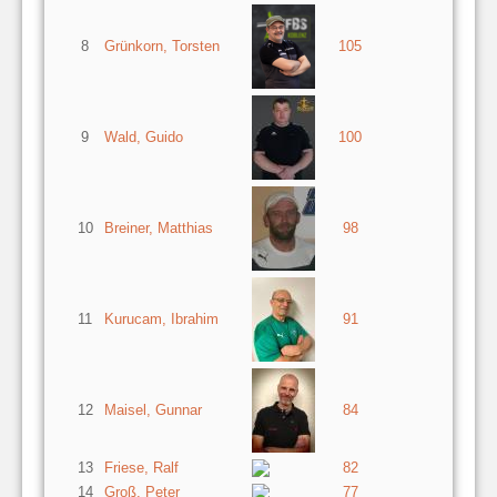
8
Grünkorn, Torsten
105
9
Wald, Guido
100
10
Breiner, Matthias
98
11
Kurucam, Ibrahim
91
12
Maisel, Gunnar
84
13
Friese, Ralf
82
14
Groß, Peter
77