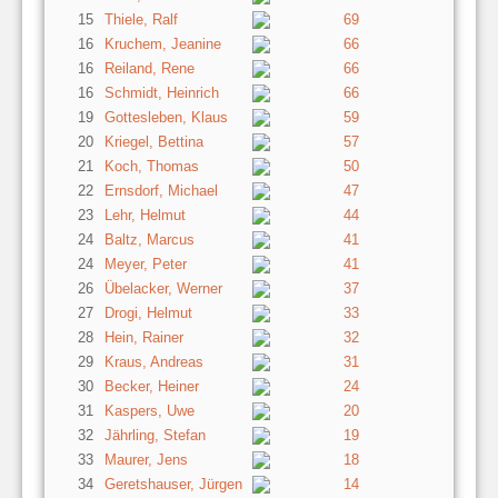
15
Thiele, Ralf
69
16
Kruchem, Jeanine
66
16
Reiland, Rene
66
16
Schmidt, Heinrich
66
19
Gottesleben, Klaus
59
20
Kriegel, Bettina
57
21
Koch, Thomas
50
22
Ernsdorf, Michael
47
23
Lehr, Helmut
44
24
Baltz, Marcus
41
24
Meyer, Peter
41
26
Übelacker, Werner
37
27
Drogi, Helmut
33
28
Hein, Rainer
32
29
Kraus, Andreas
31
30
Becker, Heiner
24
31
Kaspers, Uwe
20
32
Jährling, Stefan
19
33
Maurer, Jens
18
34
Geretshauser, Jürgen
14